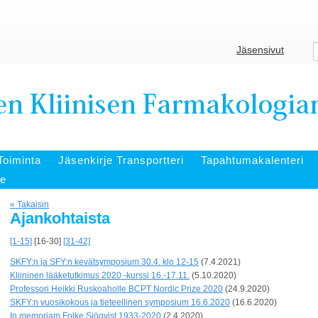
Jäsensivut
Toiminta
Jäsenkirje Transportteri
Tapahtumakalenteri
te
« Takaisin
Ajankohtaista
[1-15]
[16-30]
[31-42]
SKFY:n ja SFY:n kevätsymposium 30.4. klo 12-15
(7.4.2021)
Kliininen lääketutkimus 2020 -kurssi 16.-17.11.
(5.10.2020)
Professori Heikki Ruskoaholle BCPT Nordic Prize 2020
(24.9.2020)
SKFY:n vuosikokous ja tieteellinen symposium 16.6.2020
(16.6.2020)
In memoriam Folke Sjöqvist 1933-2020
(2.4.2020)