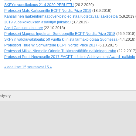
SKFY:n vuosikokous 21.4.2020 PERUTTU
(20.2.2020)
Professori Mats Karlssonille BCPT Nordic Prize 2019
(18.9.2019)
Kansallinen lääkeinformaatioverkosto edistää luotettavaa lääketietoa
(5.9.2019)
2019 vuosikokouksen asiakirjat julkaistu
(3.7.2019)
Arvid Carlsson obituary
(22.10.2018)
Professori Magnus Ingelman-Sundbergille BCPT Nordic Prize 2018
(26.9.2018)
SKFY:n valokuvakilpailu: 50 vuotta kliinistä farmakologiaa Suomessa
(4.4.2018)
Professori Thue W. Schwartzille BCPT Nordic Price 2017
(6.10.2017)
Professori Mikko Niemelle Orionin Tutkimussäätiön palkintoapuraha
(22.2.2017
Professori Pertti Neuvoselle 2017 EACPT Lifetime Achievement Award -palkinto
« edelliset 15
seuraavat 15 »
tys ry.