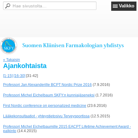
Valikko
« Takaisin
Ajankohtaista
[1-15]
[16-30]
[31-42]
Professori Jan Alexanderille BCPT Nordic Prize 2016
(7.9.2016)
Professori Michel Eichelbaum SKFY:n kunniajäseneksi
(1.7.2016)
First Nordic conference on personalized medicine
(23.6.2016)
Lääkekonsultaatiot - yhteystietosivu Terveysportissa
(12.5.2015)
Professori Michel Eichelbaumille 2015 EACPT Lifetime Achievement Award -
palkinto
(14.4.2015)