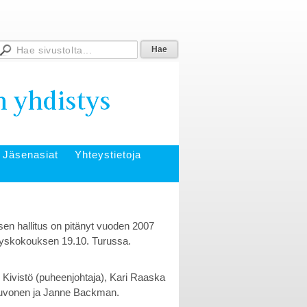
Jäsenasiat
Yhteystietoja
sen hallitus on pitänyt vuoden 2007
yyskokouksen 19.10. Turussa.
 Kivistö (puheenjohtaja), Kari Raaska
euvonen ja Janne Backman.