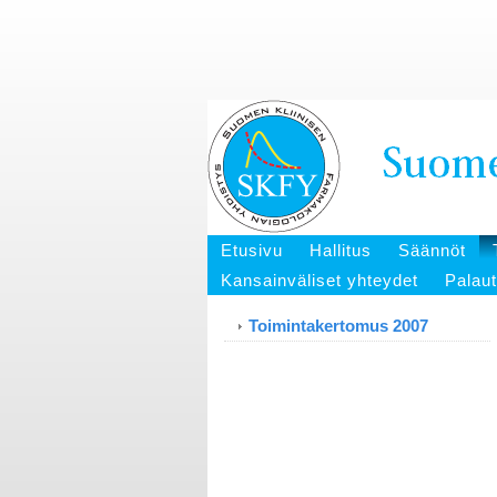
Etusivu
Hallitus
Säännöt
Kansainväliset yhteydet
Palau
Toimintakertomus 2007