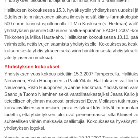
Yhdistyksen taloudenhoitajana on toiminut Kimmo Malminiemi.
Hallituksen kokouksessa 15.3. hyväksyttiin yhdistyksen uudeksi j
Edellisen toimintavuoden aikana ilmestyneistä kliinis-farmakologisista
500 euron tunnustuspalkinnolla LT Mia Koskisen (s. Hedman) väitös
yhdistyksen jäsenille 500 euron matka-apurahan EACPT 2007 -kon
Tirkkonen ja Milka Hauta-aho. Hallituksen kokouksessa 19.10. pääte
valmistella nettisivujen saamista yhdistykselle. Kokouksessa kesku
kutsumisesta yhdistykseen sekä viirin hankkimisesta yhdistykselle
jätetty jäsenanomuksia).
Yhdistyksen kokoukset
Yhdistyksen vuosikokous pidettiin 15.3.2007 Tampereella. Hallituks
Neuvonen, Risto Huupponen ja Pauli Ylitalo. Hallitukseen valittiin 
Neuvonen, Risto Huupponen ja Janne Backman. Yhdistyksen varsinaisi
Saano ja Tuomo Nieminen sekä varatilintarkastajiksi Jaana Kallio
tieteellisen ohjelman muodosti professori Eeva Moilasen tutkimus
kansainvälinen symposium, jonka esitykset käsittelivät immunof
todettiin, että yhdistyksen tulot ovat pienenemässä, sillä Kliiniset 
suhteellisen vähän maksavia osallistujia. Kokouksessa hyväksyttii
yhdistyksen logoksi.
Yhdistyksen syyskokous järjestettiin 19.10.2007 Turussa yhdistyks