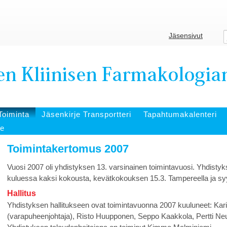
Jäsensivut
Toiminta
Jäsenkirje Transportteri
Tapahtumakalenteri
te
Toimintakertomus 2007
Vuosi 2007 oli yhdistyksen 13. varsinainen toimintavuosi. Yhdistyk
kuluessa kaksi kokousta, kevätkokouksen 15.3. Tampereella ja s
Hallitus
Yhdistyksen hallitukseen ovat toimintavuonna 2007 kuuluneet: Kari
(varapuheenjohtaja), Risto Huupponen, Seppo Kaakkola, Pertti N