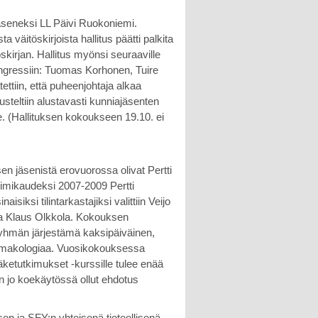
äseneksi LL Päivi Ruokoniemi.
 väitöskirjoista hallitus päätti palkita
kirjan. Hallitus myönsi seuraaville
gressiin: Tuomas Korhonen, Tuire
ttiin, että puheenjohtaja alkaa
steltiin alustavasti kunniajäsenten
. (Hallituksen kokoukseen 19.10. ei
en jäsenistä erovuorossa olivat Pertti
toimikaudeksi 2007-2009 Pertti
ksi tilintarkastajiksi valittiin Veijo
 ja Klaus Olkkola. Kokouksen
ryhmän järjestämä kaksipäiväinen,
armakologiaa. Vuosikokouksessa
lääketutkimukset -kurssille tulee enää
n jo koekäytössä ollut ehdotus
en ja SFY:n yhteisenä tieteellisenä