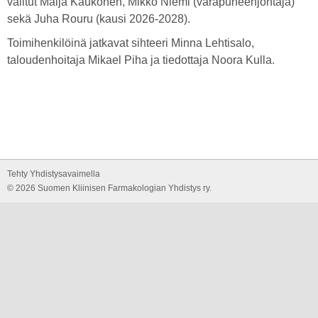
valitut Maija Kaukonen, Mikko Niemi (varapuheenjohtaja)
sekä Juha Rouru (kausi 2026-2028).
Toimihenkilöinä jatkavat sihteeri Minna Lehtisalo,
taloudenhoitaja Mikael Piha ja tiedottaja Noora Kulla.
Tehty Yhdistysavaimella
©
2026 Suomen Kliinisen Farmakologian Yhdistys ry.